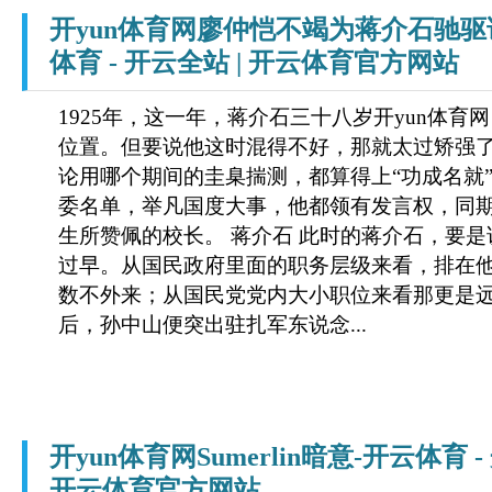
开yun体育网廖仲恺不竭为蒋介石驰驱
体育 - 开云全站 | 开云体育官方网站
1925年，这一年，蒋介石三十八岁开yun体育
位置。但要说他这时混得不好，那就太过矫强了
论用哪个期间的圭臬揣测，都算得上“功成名就”
委名单，举凡国度大事，他都领有发言权，同
生所赞佩的校长。 蒋介石 此时的蒋介石，要
过早。从国民政府里面的职务层级来看，排在
数不外来；从国民党党内大小职位来看那更是远
后，孙中山便突出驻扎军东说念...
开yun体育网Sumerlin暗意-开云体育 -
开云体育官方网站