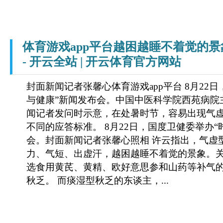
体育游戏app平台越困越睡不着觉的景
- 开云全站 | 开云体育官方网站
封面新闻记者张馨心体育游戏app平台 8月22
与健康”新闻发布会。中国中医科学院西苑病院
闻记者发问时示意，在处暑时节，容易出现气
不同的应答标准。 8月22日，国度卫健委举办
会。封面新闻记者张馨心照相 许云指出，气虚
力、气短、出虚汗，越困越睡不着觉的景象。
选食用黄芪、黄精、欧好意思参和山药等补气
秋乏。 而痰湿型秋乏的东谈主，...