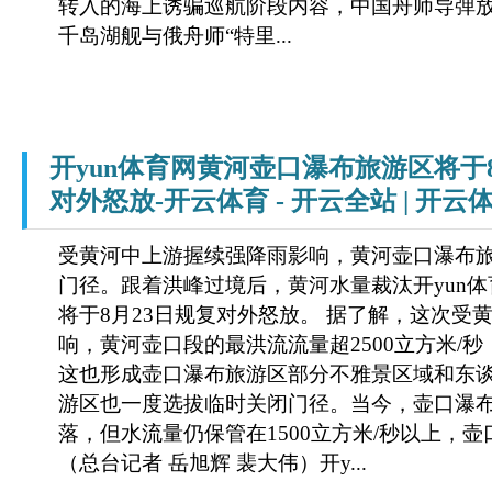
转入的海上诱骗巡航阶段内容，中国舟师导弹
千岛湖舰与俄舟师“特里...
开yun体育网黄河壶口瀑布旅游区将于8
对外怒放-开云体育 - 开云全站 | 开
受黄河中上游握续强降雨影响，黄河壶口瀑布
门径。跟着洪峰过境后，黄河水量裁汰开yun
将于8月23日规复对外怒放。 据了解，这次受
响，黄河壶口段的最洪流流量超2500立方米/秒
这也形成壶口瀑布旅游区部分不雅景区域和东
游区也一度选拔临时关闭门径。当今，壶口瀑
落，但水流量仍保管在1500立方米/秒以上，
（总台记者 岳旭辉 裴大伟）开y...