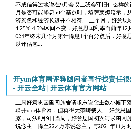
不成信得过地说在9月会议上我会守旧什么样的
月是否可能降息50个基点时，穆萨莱姆暗示，
济景色和经济长进并不相符。 上个月，好意思
4.25%-4.5%区间不变，好意思国利率自前年
024年终末几个月累计降息1个百分点后，好意
以评估包...
开yun体育网评释幽闲者再行找责任很
- 开云全站 | 开云体育官方网站
上周好意思国幽闲施舍请求东说念主数小幅下
聘开yun体育网，但莫得大范畴裁人。 好意思
露，司法8月9日当周，好意思国初次请求幽闲施
说念主，降至22.4万东说念主，与2021年11