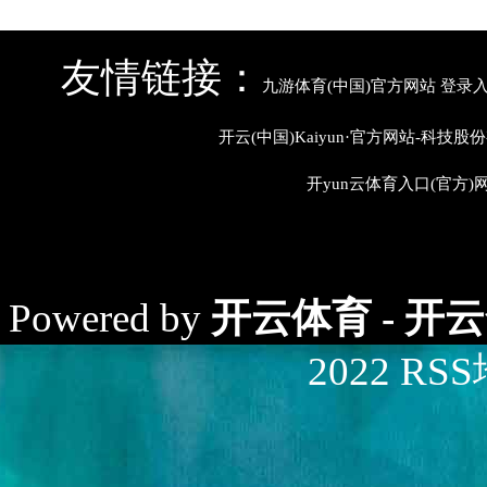
友情链接：
九游体育(中国)官方网站 登录入口
开云(中国)Kaiyun·官方网站-科技股
开yun云体育入口(官方
Powered by
开云体育 - 开
2022
RS